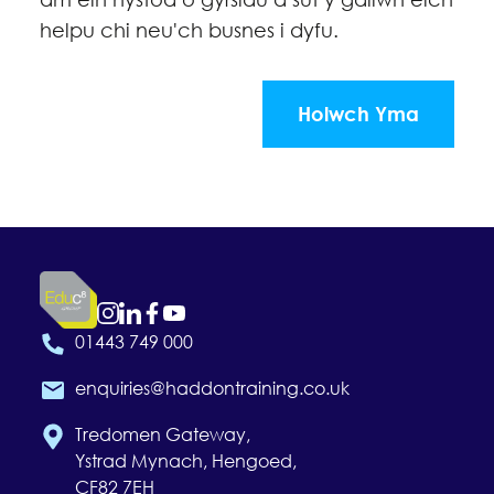
helpu chi neu'ch busnes i dyfu.
Holwch Yma
01443 749 000
enquiries@haddontraining.co.uk
Tredomen Gateway,
Ystrad Mynach, Hengoed,
CF82 7EH