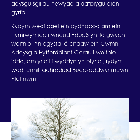
ddysgu sgiliau newydd a datblygu eich
gyrfa.
Rydym wedi cael ein cydnabod am ein
hymrwymiad i wneud Educ8 yn lle gwych i
weithio. Yn ogystal â chadw ein Cwmni
Addysg a Hyfforddiant Gorau i weithio
iddo, am yr ail flwyddyn yn olynol, rydym
wedi ennill achrediad Buddsoddwyr mewn
Platinwm.