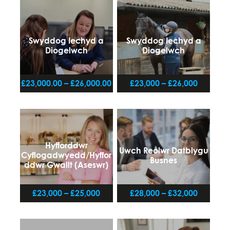
Swyddog Iechyd a
Swyddog Iechyd a
Diogelwch
Diogelwch
£23,000.00 – £26,000.00
£23,000 – £26,000
Hyfforddwr
Uwch Reolwr Datblygu
Cyflogadwyedd/Hyffor
Busnes
ddwr Gwallt (Aseswr)
£23,000 – £25,000
£28,000 – £32,000