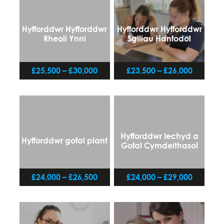
Hyfforddwr Hyfforddwr
Hyfforddwr Hyfforddwr
Rheoli Ynni
Sgiliau Hanfodol
£25,500 – £30,000
£23,500 – £26,000
Hyfforddwr Iechyd a
Hyfforddwr gofal plant
Gofal Cymdeithasol
£24,000 – £26,500
£24,000 – £29,000