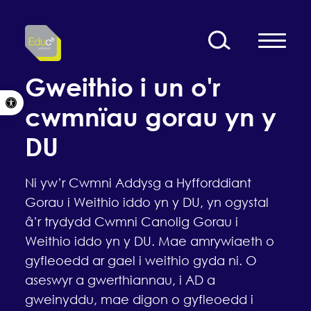
Skip to content
Gweithio i un o'r
Open toolbar
cwmnïau gorau yn y
DU
Ni yw’r Cwmni Addysg a Hyfforddiant
Gorau i Weithio iddo yn y DU, yn ogystal
â’r trydydd Cwmni Canolig Gorau i
Weithio iddo yn y DU. Mae amrywiaeth o
gyfleoedd ar gael i weithio gyda ni. O
aseswyr a gwerthiannau, i AD a
gweinyddu, mae digon o gyfleoedd i