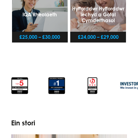
Hyfforddwr Hyfforddwr
IQA Rheolaeth
Iechyd a Gofal
Cymdeithasol
£25,000 – £30,000
£24,000 – £29,000
Ein stori