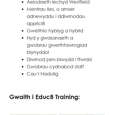
Aelodaeth Iechyd Westfield
Mentrau lles, o amser
adnewyddu i ddiwrnodau
apprici8
Gweithio hyblyg a hybrid
Hyd y gwasanaeth a
gwobrau gwerthfawrogiad
blynyddol
Diwrnod pen-blwydd i ffwrdd
Gwobrau cydnabod staff
Cau’r Nadolig
Gwaith i Educ8 Training: