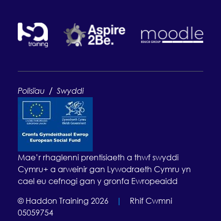
/
Polisïau
Swyddi
Mae’r rhaglenni prentisiaeth a thwf swyddi
Cymru+ a arweinir gan Lywodraeth Cymru yn
cael eu cefnogi gan y gronfa Ewropeaidd
© Haddon Training 2026
|
Rhif Cwmni
05059754