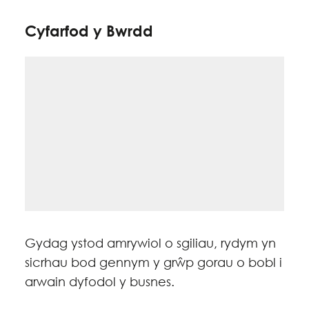
Cyfarfod y Bwrdd
Gydag ystod amrywiol o sgiliau, rydym yn
sicrhau bod gennym y grŵp gorau o bobl i
arwain dyfodol y busnes.