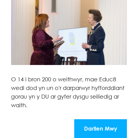
O 14 i bron 200 o weithwyr, mae Educ8
wedi dod yn un o'r darparwyr hyfforddiant
gorau yn y DU ar gyfer dysgu seiliedig ar
waith.
Darllen Mwy