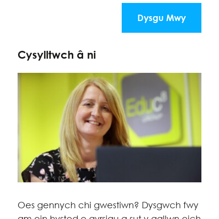
Dysgu Mwy
Cysylltwch â ni
Oes gennych chi gwestiwn? Dysgwch fwy
am ein hystod o gyrsiau a sut y gallwn eich