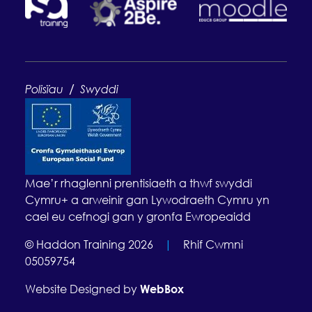
/
Polisïau
Swyddi
Mae’r rhaglenni prentisiaeth a thwf swyddi
Cymru+ a arweinir gan Lywodraeth Cymru yn
cael eu cefnogi gan y gronfa Ewropeaidd
© Haddon Training 2026
|
Rhif Cwmni
05059754
Website Designed by
WebBox