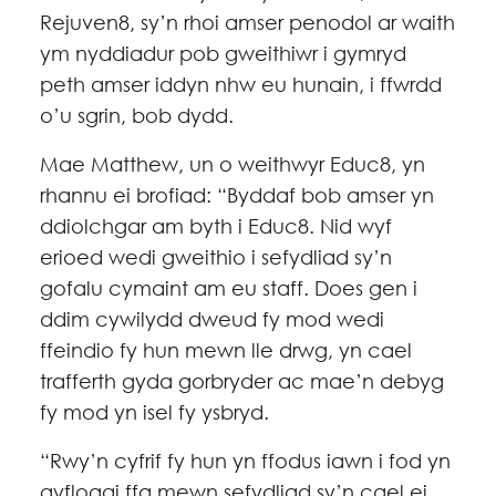
Rejuven8, sy’n rhoi amser penodol ar waith
ym nyddiadur pob gweithiwr i gymryd
peth amser iddyn nhw eu hunain, i ffwrdd
o’u sgrin, bob dydd.
Mae Matthew, un o weithwyr Educ8, yn
rhannu ei brofiad: “Byddaf bob amser yn
ddiolchgar am byth i Educ8. Nid wyf
erioed wedi gweithio i sefydliad sy’n
gofalu cymaint am eu staff. Does gen i
ddim cywilydd dweud fy mod wedi
ffeindio fy hun mewn lle drwg, yn cael
trafferth gyda gorbryder ac mae’n debyg
fy mod yn isel fy ysbryd.
“Rwy’n cyfrif fy hun yn ffodus iawn i fod yn
gyflogai ffa mewn sefydliad sy’n cael ei