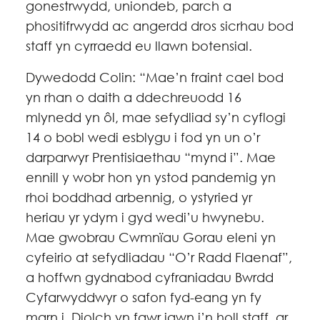
gonestrwydd, uniondeb, parch a
phositifrwydd ac angerdd dros sicrhau bod
staff yn cyrraedd eu llawn botensial.
Dywedodd Colin: “Mae’n fraint cael bod
yn rhan o daith a ddechreuodd 16
mlynedd yn ôl, mae sefydliad sy’n cyflogi
14 o bobl wedi esblygu i fod yn un o’r
darparwyr Prentisiaethau “mynd i”. Mae
ennill y wobr hon yn ystod pandemig yn
rhoi boddhad arbennig, o ystyried yr
heriau yr ydym i gyd wedi’u hwynebu.
Mae gwobrau Cwmnïau Gorau eleni yn
cyfeirio at sefydliadau “O’r Radd Flaenaf”,
a hoffwn gydnabod cyfraniadau Bwrdd
Cyfarwyddwyr o safon fyd-eang yn fy
marn i. Diolch yn fawr iawn i’n holl staff, ar