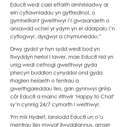
Educ8 wedi cael effaith amhrisiadwy ar
ein cyflawniadau yn gyffredinol, o
gymhelliant gweithwyr i’r gwasanaeth o
ansawdd uchel yr ydym yn ei ddarparu i’n
cyflogwyr, dysgwyr a chymunedau.”
Drwy gydol yr hyn sydd wedi bod yn
flwyddyn heriol i lawer, mae Educ8 nid yn
unig wedi cefnogi gweithwyr gyda
phecyn buddion cynyddol ond gyda
rhaglen helaeth o fentrau a
gweithgareddau lles, gan gynnwys grŵp
côr Educ8 a mainc rithwir ‘Happy to Chat’
sy’n cynnig 24/7 cymorth i weithwyr.
Ym mis Hydref, lansiodd Educ8 un o’u
mentrau lles mwyaf llwyddiannus, amser