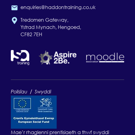
enquiries@haddontraining.co.uk
Tredomen Gateway,
Ystrad Mynach, Hengoed,
CF82 7EH
/
Polisïau
Swyddi
Mae’r rhaglenni prentisiaeth a thwf swyddi