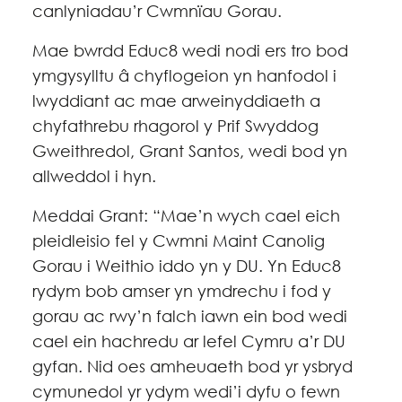
canlyniadau’r Cwmnïau Gorau.
Mae bwrdd Educ8 wedi nodi ers tro bod
ymgysylltu â chyflogeion yn hanfodol i
lwyddiant ac mae arweinyddiaeth a
chyfathrebu rhagorol y Prif Swyddog
Gweithredol, Grant Santos, wedi bod yn
allweddol i hyn.
Meddai Grant: “Mae’n wych cael eich
pleidleisio fel y Cwmni Maint Canolig
Gorau i Weithio iddo yn y DU. Yn Educ8
rydym bob amser yn ymdrechu i fod y
gorau ac rwy’n falch iawn ein bod wedi
cael ein hachredu ar lefel Cymru a’r DU
gyfan. Nid oes amheuaeth bod yr ysbryd
cymunedol yr ydym wedi’i dyfu o fewn