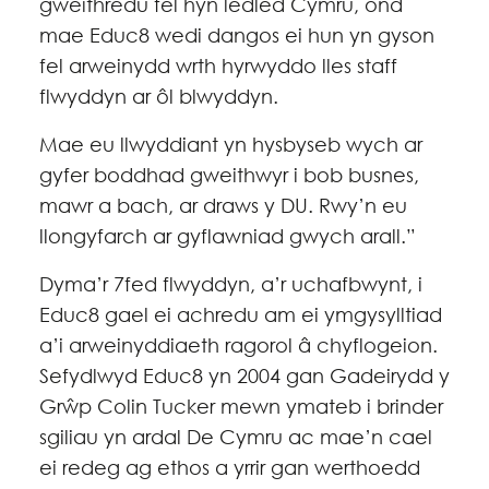
gweithredu fel hyn ledled Cymru, ond
mae Educ8 wedi dangos ei hun yn gyson
fel arweinydd wrth hyrwyddo lles staff
flwyddyn ar ôl blwyddyn.
Mae eu llwyddiant yn hysbyseb wych ar
gyfer boddhad gweithwyr i bob busnes,
mawr a bach, ar draws y DU. Rwy’n eu
llongyfarch ar gyflawniad gwych arall.”
Dyma’r 7fed flwyddyn, a’r uchafbwynt, i
Educ8 gael ei achredu am ei ymgysylltiad
a’i arweinyddiaeth ragorol â chyflogeion.
Sefydlwyd Educ8 yn 2004 gan Gadeirydd y
Grŵp Colin Tucker mewn ymateb i brinder
sgiliau yn ardal De Cymru ac mae’n cael
ei redeg ag ethos a yrrir gan werthoedd