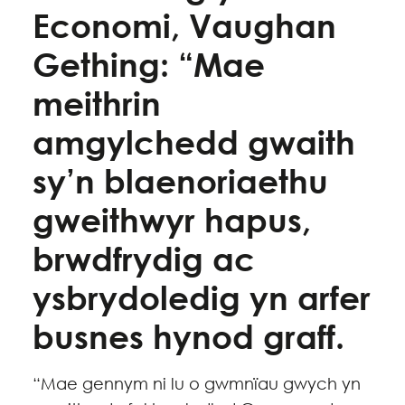
Economi, Vaughan
Gething: “Mae
meithrin
amgylchedd gwaith
sy’n blaenoriaethu
gweithwyr hapus,
brwdfrydig ac
ysbrydoledig yn arfer
busnes hynod graff.
“Mae gennym ni lu o gwmnïau gwych yn