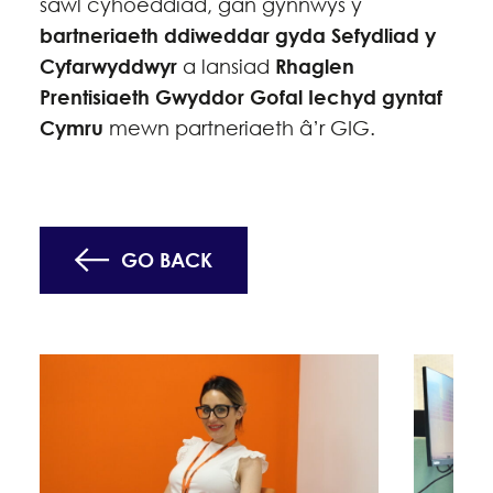
sawl cyhoeddiad, gan gynnwys y
bartneriaeth ddiweddar gyda Sefydliad y
Cyfarwyddwyr
a lansiad
Rhaglen
Prentisiaeth Gwyddor Gofal Iechyd gyntaf
Cymru
mewn partneriaeth â’r GIG.
GO BACK