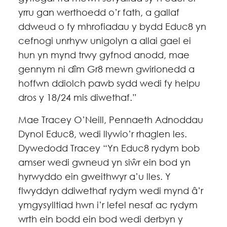
yrru gan werthoedd o’r fath, a gallaf
ddweud o fy mhrofiadau y bydd Educ8 yn
cefnogi unrhyw unigolyn a allai gael ei
hun yn mynd trwy gyfnod anodd, mae
gennym ni dîm Gr8 mewn gwirionedd a
hoffwn ddiolch pawb sydd wedi fy helpu
dros y 18/24 mis diwethaf.”
Mae Tracey O’Neill, Pennaeth Adnoddau
Dynol Educ8, wedi llywio’r rhaglen les.
Dywedodd Tracey “Yn Educ8 rydym bob
amser wedi gwneud yn siŵr ein bod yn
hyrwyddo ein gweithwyr a’u lles. Y
flwyddyn ddiwethaf rydym wedi mynd â’r
ymgysylltiad hwn i’r lefel nesaf ac rydym
wrth ein bodd ein bod wedi derbyn y