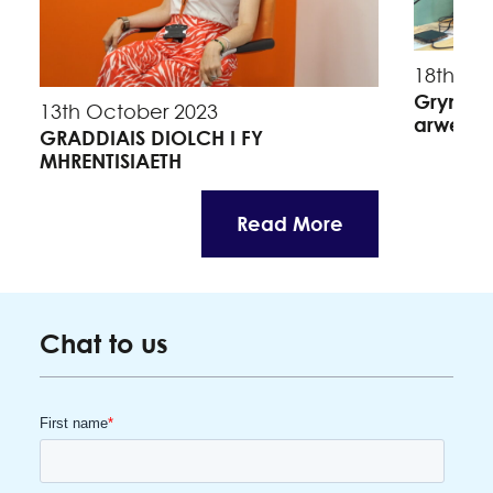
18th Se
Grymuso
13th October 2023
arweinw
GRADDIAIS DIOLCH I FY
MHRENTISIAETH
Read More
Chat to us