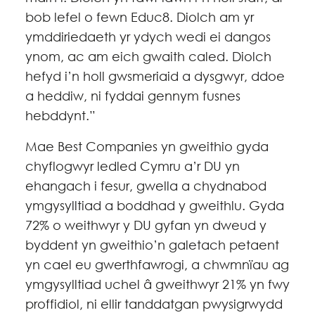
bob lefel o fewn Educ8. Diolch am yr
ymddiriedaeth yr ydych wedi ei dangos
ynom, ac am eich gwaith caled. Diolch
hefyd i’n holl gwsmeriaid a dysgwyr, ddoe
a heddiw, ni fyddai gennym fusnes
hebddynt.”
Mae Best Companies yn gweithio gyda
chyflogwyr ledled Cymru a’r DU yn
ehangach i fesur, gwella a chydnabod
ymgysylltiad a boddhad y gweithlu. Gyda
72% o weithwyr y DU gyfan yn dweud y
byddent yn gweithio’n galetach petaent
yn cael eu gwerthfawrogi, a chwmnïau ag
ymgysylltiad uchel â gweithwyr 21% yn fwy
proffidiol, ni ellir tanddatgan pwysigrwydd