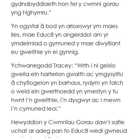
gydnabyddiaeth hon fel y cwmni gorau
yng Nghymru.”
Yn ogystal â bod yn arloeswyr ym maes
lles, mae Educ8 yn angerddol am yr
ymdeimlad o gymuned y mae diwylliant
eu gweithle yn ei gynnig.
Ychwanegodd Tracey: “Wrth i ni geisio
gwella ein harferion gwaith ac ymgysylltu
â chyflogeion yn barhaus, rydym yn falch
o weld ein gwerthoedd yn ymestyn y tu
hwnt i’n gweithle, i’n dysgwyr ac i mewn
i’n cymuned leol.”
Newyddion y Cwmnïau Gorau
daw’r safle
uchaf ar adeg pan fo Educ8 wedi gwneud