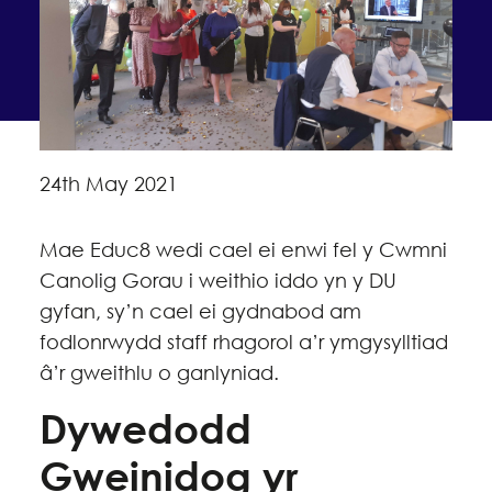
24th May 2021
Mae Educ8 wedi cael ei enwi fel y Cwmni
Canolig Gorau i weithio iddo yn y DU
gyfan, sy’n cael ei gydnabod am
fodlonrwydd staff rhagorol a’r ymgysylltiad
â’r gweithlu o ganlyniad.
Dywedodd
Gweinidog yr