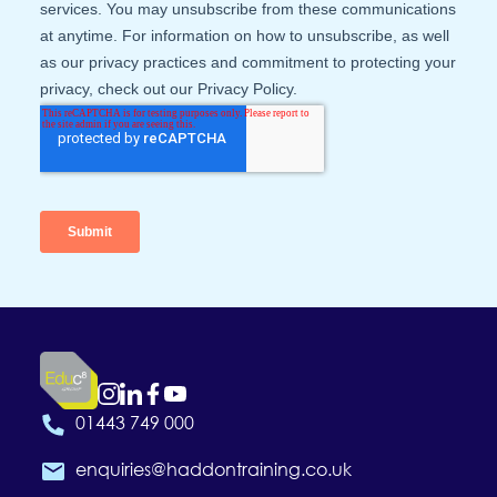
01443 749 000
enquiries@haddontraining.co.uk