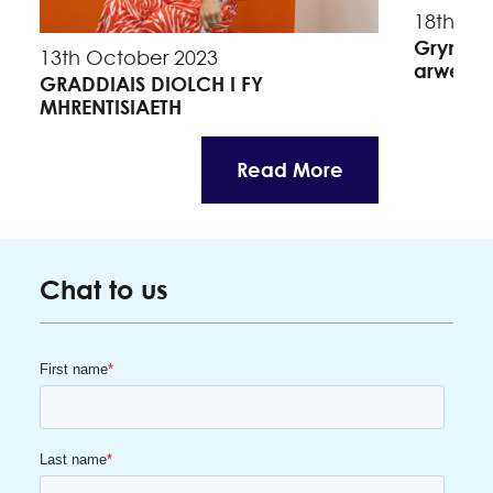
18th Se
Grymuso
13th October 2023
arweinw
GRADDIAIS DIOLCH I FY
MHRENTISIAETH
Read More
Chat to us