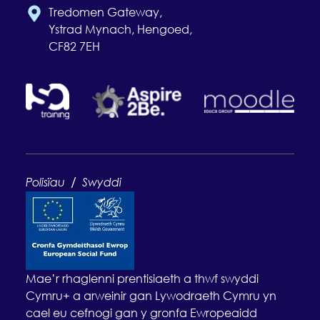
Tredomen Gateway,
Ystrad Mynach, Hengoed,
CF82 7EH
/
Polisïau
Swyddi
Mae’r rhaglenni prentisiaeth a thwf swyddi
Cymru+ a arweinir gan Lywodraeth Cymru yn
cael eu cefnogi gan y gronfa Ewropeaidd