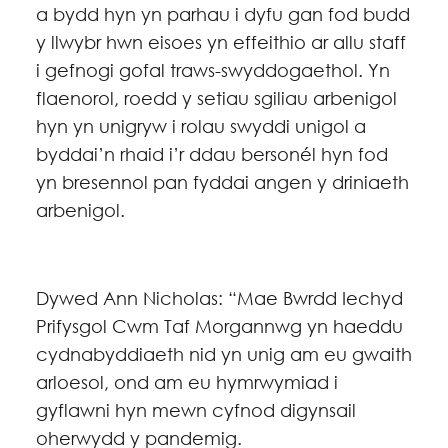
a bydd hyn yn parhau i dyfu gan fod budd
y llwybr hwn eisoes yn effeithio ar allu staff
i gefnogi gofal traws-swyddogaethol. Yn
flaenorol, roedd y setiau sgiliau arbenigol
hyn yn unigryw i rolau swyddi unigol a
byddai’n rhaid i’r ddau bersonél hyn fod
yn bresennol pan fyddai angen y driniaeth
arbenigol.
Dywed Ann Nicholas: “Mae Bwrdd Iechyd
Prifysgol Cwm Taf Morgannwg yn haeddu
cydnabyddiaeth nid yn unig am eu gwaith
arloesol, ond am eu hymrwymiad i
gyflawni hyn mewn cyfnod digynsail
oherwydd y pandemig.