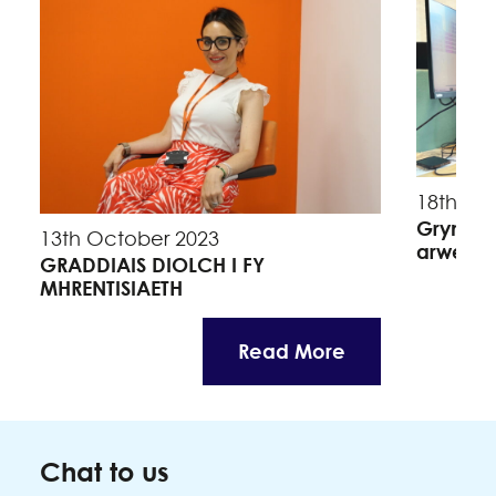
18th Se
Grymuso
13th October 2023
arweinw
GRADDIAIS DIOLCH I FY
MHRENTISIAETH
Read More
Chat to us