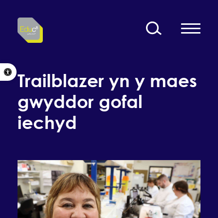
Skip to content
Open toolbar
Trailblazer yn y maes
gwyddor gofal
iechyd