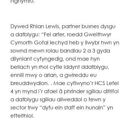
Nghymru.
Dywed Rhian Lewis, partner busnes dysgu
a datblygu: “Fel arfer, roedd Gweithwyr
Cymorth Gofal Iechyd heb y llwybr hwn yn
sownd mewn rolau bandiau 2 a 3 gyda
dilyniant cyfyngedig, ond mae hyn
bellach yn rhoi cyfle iddynt ddatblygu,
ennill mwy o arian, a gwireddu eu
breuddwydion. . Mae cyflwyno’r HCS Lefel
4 yn mynd i’r afael â phrinder sgiliau difrifol
a datblygu sgiliau allweddol o fewn y
sector trwy “dyfu ein staff ein hunain” yn
effeithiol.