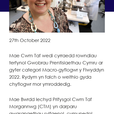
27th October 2022
Mae Cwm Taf wedi cyrraedd rowndiau
terfynol Gwobrau Prentisiaethau Cymru ar
gyfer categori Macro-gyflogwr y Flwyddyn
2022. Rydym yn falch o weithio gyda
chyflogwr mor ymroddedig.
Mae Bwrdd Iechyd Prifysgol Cwm Taf
Morgannwg (CTM) yn darparu
gwasanaethau sylfaenol, cymunedol,