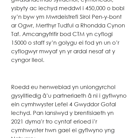
ysbyty ac iechyd meddwl i 450,000 o bobl
sy’n byw ym Mwrdeistrefi Sirol Pen-y-bont
ar Ogwr, Merthyr Tudful a Rhondda Cynon
Taf. Amcangyfrifir bod CTM yn cyflogi
15000 o staff sy’n golygu ei fod yn un o’r
cyflogwyr mwyaf yn yr ardal nesaf at y
cyngor lleol.
Roedd eu henwebiad yn uniongyrchol
gysylltiedig â’u partneriaeth â ni i gyflwyno
ein cymhwyster Lefel 4 Gwyddor Gofal
Iechyd. Pan lansiwyd y brentisiaeth yn
2021 dyma’r tro cyntaf erioed i’r
cymhwyster hwn gael ei gyflwyno yng