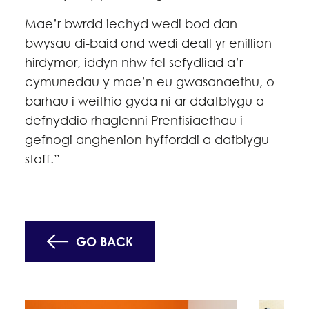
Mae’r bwrdd iechyd wedi bod dan
bwysau di-baid ond wedi deall yr enillion
hirdymor, iddyn nhw fel sefydliad a’r
cymunedau y mae’n eu gwasanaethu, o
barhau i weithio gyda ni ar ddatblygu a
defnyddio rhaglenni Prentisiaethau i
gefnogi anghenion hyfforddi a datblygu
staff.”
GO BACK