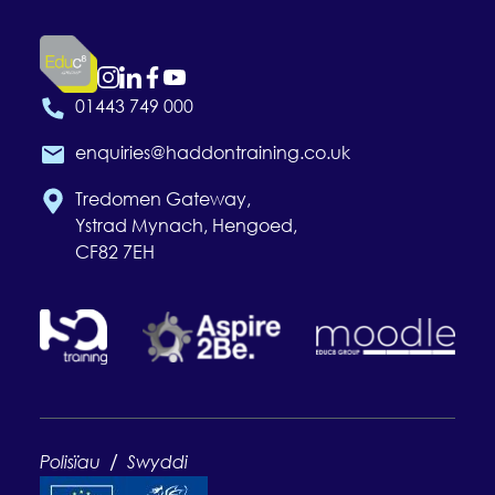
01443 749 000
enquiries@haddontraining.co.uk
Tredomen Gateway,
Ystrad Mynach, Hengoed,
CF82 7EH
/
Polisïau
Swyddi