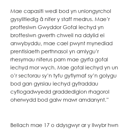
Mae capasiti wedi bod yn uniongyrchol
gysylltiedig â nifer y staff medrus. Mae’r
proffesiwn Gwyddor Gofal Iechyd yn
broffesiwn gwerth chweil na ddylid ei
anwybyddu, mae cael pwynt mynediad
prentisiaeth perthnasol yn amlygu’r
rhesymau niferus pam mae gyrfa gofal
iechyd mor wych. Mae gofal iechyd yn un
o’r sectorau sy’n tyfu gyflymaf sy’n golygu
bod gan gyrsiau iechyd gyfraddau
cyflogadwyedd graddedigion rhagorol
oherwydd bod galw mawr amdanynt.”
Bellach mae 17 o ddysgwyr ar y llwybr hwn