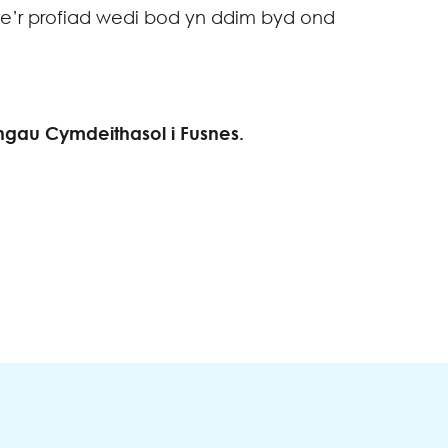
ae’r profiad wedi bod yn ddim byd ond
ngau Cymdeithasol i Fusnes.