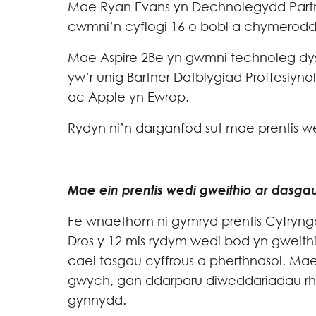
Mae Ryan Evans yn Dechnolegydd Partne
cwmni’n cyflogi 16 o bobl a chymerodd e
Mae Aspire 2Be yn gwmni technoleg dys
yw’r unig Bartner Datblygiad Proffesiyn
ac Apple yn Ewrop.
Rydyn ni’n darganfod sut mae prentis we
Mae ein prentis wedi gweithio ar dasgau
Fe wnaethom ni gymryd prentis Cyfrynga
Dros y 12 mis rydym wedi bod yn gweith
cael tasgau cyffrous a pherthnasol. M
gwych, gan ddarparu diweddariadau rhe
gynnydd.