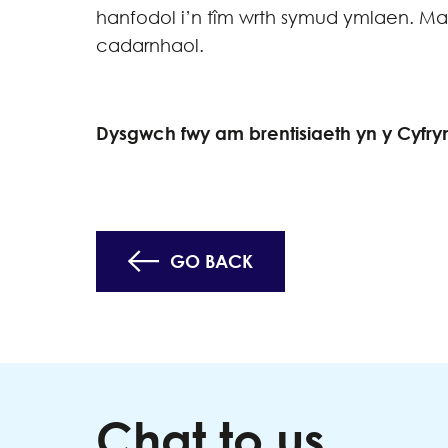
hanfodol i’n tîm wrth symud ymlaen. M
cadarnhaol.
Dysgwch fwy am brentisiaeth yn y Cyfry
GO BACK
Chat to us