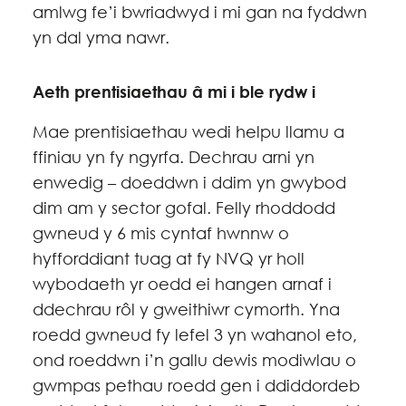
amlwg fe’i bwriadwyd i mi gan na fyddwn
yn dal yma nawr.
Aeth prentisiaethau â mi i ble rydw i
Mae prentisiaethau wedi helpu llamu a
ffiniau yn fy ngyrfa. Dechrau arni yn
enwedig – doeddwn i ddim yn gwybod
dim am y sector gofal. Felly rhoddodd
gwneud y 6 mis cyntaf hwnnw o
hyfforddiant tuag at fy NVQ yr holl
wybodaeth yr oedd ei hangen arnaf i
ddechrau rôl y gweithiwr cymorth. Yna
roedd gwneud fy lefel 3 yn wahanol eto,
ond roeddwn i’n gallu dewis modiwlau o
gwmpas pethau roedd gen i ddiddordeb