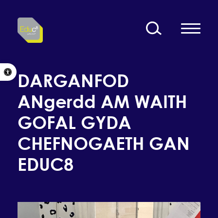
Skip to content
Open toolbar
DARGANFOD
ANgerdd AM WAITH
GOFAL GYDA
CHEFNOGAETH GAN
EDUC8