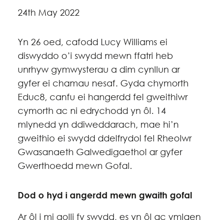
24th May 2022
Yn 26 oed, cafodd Lucy Williams ei
diswyddo o’i swydd mewn ffatri heb
unrhyw gymwysterau a dim cynllun ar
gyfer ei chamau nesaf. Gyda chymorth
Educ8, canfu ei hangerdd fel gweithiwr
cymorth ac ni edrychodd yn ôl. 14
mlynedd yn ddiweddarach, mae hi’n
gweithio ei swydd ddelfrydol fel Rheolwr
Gwasanaeth Galwedigaethol ar gyfer
Gwerthoedd mewn Gofal.
Dod o hyd i angerdd mewn gwaith gofal
Ar ôl i mi golli fy swydd, es yn ôl ac ymlaen