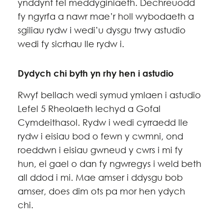
ynddynt fel meddyginiaeth. Dechreuodd
fy ngyrfa a nawr mae’r holl wybodaeth a
sgiliau rydw i wedi’u dysgu trwy astudio
wedi fy sicrhau lle rydw i.
Dydych chi byth yn rhy hen i astudio
Rwyf bellach wedi symud ymlaen i astudio
Lefel 5 Rheolaeth Iechyd a Gofal
Cymdeithasol. Rydw i wedi cyrraedd lle
rydw i eisiau bod o fewn y cwmni, ond
roeddwn i eisiau gwneud y cwrs i mi fy
hun, ei gael o dan fy ngwregys i weld beth
all ddod i mi. Mae amser i ddysgu bob
amser, does dim ots pa mor hen ydych
chi.