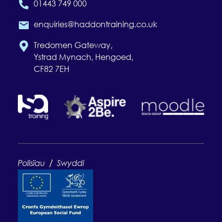
01443 749 000
enquiries@haddontraining.co.uk
Tredomen Gateway,
Ystrad Mynach, Hengoed,
CF82 7EH
/
Polisïau
Swyddi