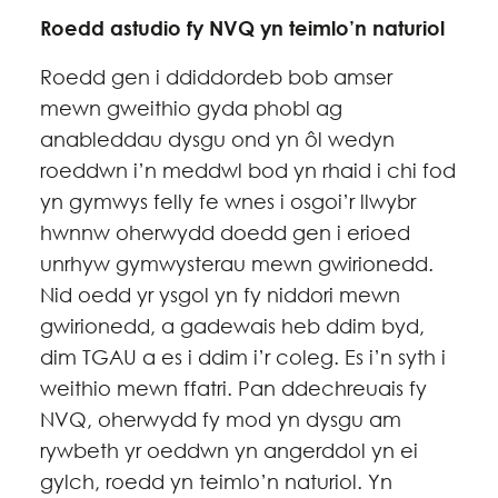
Roedd astudio fy NVQ yn teimlo’n naturiol
Roedd gen i ddiddordeb bob amser
mewn gweithio gyda phobl ag
anableddau dysgu ond yn ôl wedyn
roeddwn i’n meddwl bod yn rhaid i chi fod
yn gymwys felly fe wnes i osgoi’r llwybr
hwnnw oherwydd doedd gen i erioed
unrhyw gymwysterau mewn gwirionedd.
Nid oedd yr ysgol yn fy niddori mewn
gwirionedd, a gadewais heb ddim byd,
dim TGAU a es i ddim i’r coleg. Es i’n syth i
weithio mewn ffatri. Pan ddechreuais fy
NVQ, oherwydd fy mod yn dysgu am
rywbeth yr oeddwn yn angerddol yn ei
gylch, roedd yn teimlo’n naturiol. Yn