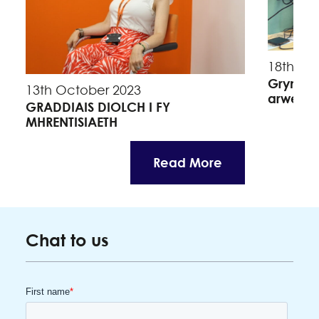
18th Se
Grymuso
13th October 2023
arweinw
GRADDIAIS DIOLCH I FY
MHRENTISIAETH
Read More
Chat to us