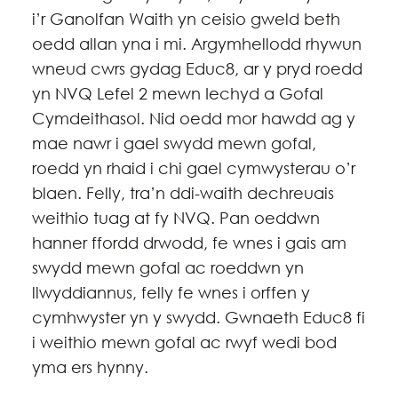
i’r Ganolfan Waith yn ceisio gweld beth
oedd allan yna i mi. Argymhellodd rhywun
wneud cwrs gydag Educ8, ar y pryd roedd
yn NVQ Lefel 2 mewn Iechyd a Gofal
Cymdeithasol. Nid oedd mor hawdd ag y
mae nawr i gael swydd mewn gofal,
roedd yn rhaid i chi gael cymwysterau o’r
blaen. Felly, tra’n ddi-waith dechreuais
weithio tuag at fy NVQ. Pan oeddwn
hanner ffordd drwodd, fe wnes i gais am
swydd mewn gofal ac roeddwn yn
llwyddiannus, felly fe wnes i orffen y
cymhwyster yn y swydd. Gwnaeth Educ8 fi
i weithio mewn gofal ac rwyf wedi bod
yma ers hynny.