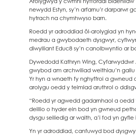
Arolygwyd y cwmni hyfforddi blaenllaw
newydd Estyn, sy’n arfarnu’r darparwr 
hytrach na chymhwyso barn.
Roedd yr adroddiad ôl-arolygiad yn h
medrau a gwybodaeth dysgwyr, cyflwyni
diwylliant Educ8 sy’n canolbwyntio ar b
Dywedodd Kathryn Wing, Cyfarwyddwr 
gwybod am archwiliad weithiau’n gallu
Yr hyn a wnaeth fy nghyffroi a gwneud 
arolygu oedd y teimlad aruthrol o ddis
“Roedd yr agwedd gadarnhaol a oedd yn 
deillio o hyder ein bod yn gwneud pet
dysgu seiliedig ar waith, a’i fod yn gyfl
Yn yr adroddiad, canfuwyd bod dysgwyr