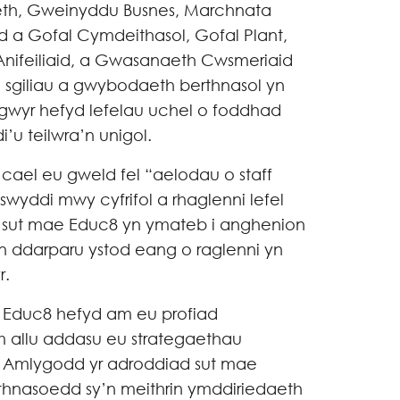
eth, Gweinyddu Busnes, Marchnata
d a Gofal Cymdeithasol, Gofal Plant,
Anifeiliaid, a Gwasanaeth Cwsmeriaid
sgiliau a gwybodaeth berthnasol yn
gwyr hefyd lefelau uchel o foddhad
’u teilwra’n unigol.
 cael eu gweld fel “aelodau o staff
swyddi mwy cyfrifol a rhaglenni lefel
sut mae Educ8 yn ymateb i anghenion
an ddarparu ystod eang o raglenni yn
r.
Educ8 hefyd am eu profiad
m allu addasu eu strategaethau
. Amlygodd yr adroddiad sut mae
rthnasoedd sy’n meithrin ymddiriedaeth