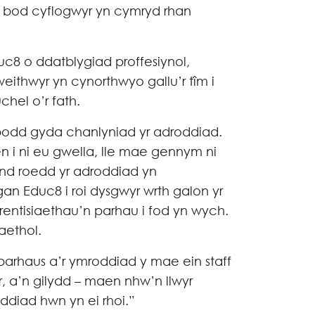
u bod cyflogwyr yn cymryd rhan
c8 o ddatblygiad proffesiynol,
eithwyr yn cynorthwyo gallu’r tîm i
hel o’r fath.
bodd gyda chanlyniad yr adroddiad.
 i ni eu gwella, lle mae gennym ni
 ond roedd yr adroddiad yn
an Educ8 i roi dysgwyr wrth galon yr
rentisiaethau’n parhau i fod yn wych.
aethol.
parhaus a’r ymroddiad y mae ein staff
r, a’n gilydd – maen nhw’n llwyr
diad hwn yn ei rhoi.”