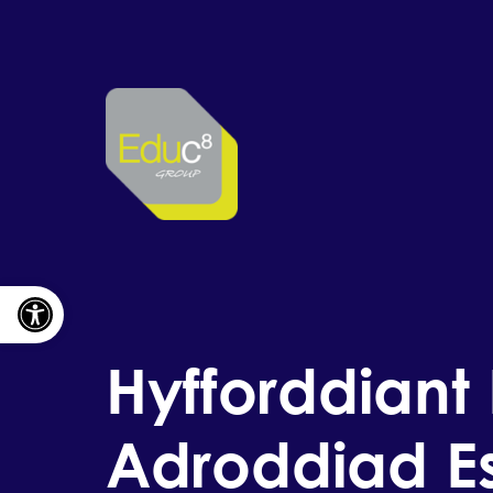
Skip to content
Open toolbar
Hyfforddiant
Adroddiad E