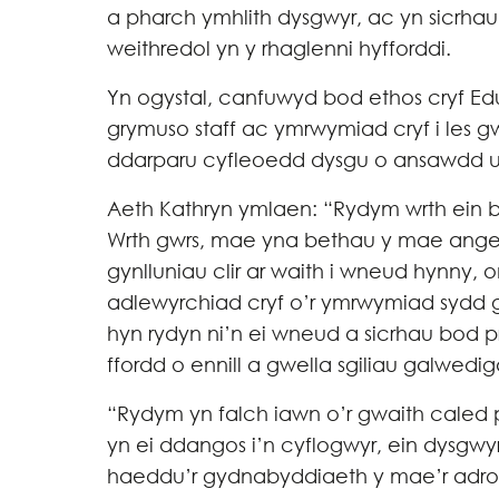
a pharch ymhlith dysgwyr, ac yn sicrha
weithredol yn y rhaglenni hyfforddi.
Yn ogystal, canfuwyd bod ethos cryf Edu
grymuso staff ac ymrwymiad cryf i les gw
ddarparu cyfleoedd dysgu o ansawdd uc
Aeth Kathryn ymlaen: “Rydym wrth ein 
Wrth gwrs, mae yna bethau y mae angen
gynlluniau clir ar waith i wneud hynny,
adlewyrchiad cryf o’r ymrwymiad sydd g
hyn rydyn ni’n ei wneud a sicrhau bod p
ffordd o ennill a gwella sgiliau galwedig
“Rydym yn falch iawn o’r gwaith caled 
yn ei ddangos i’n cyflogwyr, ein dysgwy
haeddu’r gydnabyddiaeth y mae’r adrod