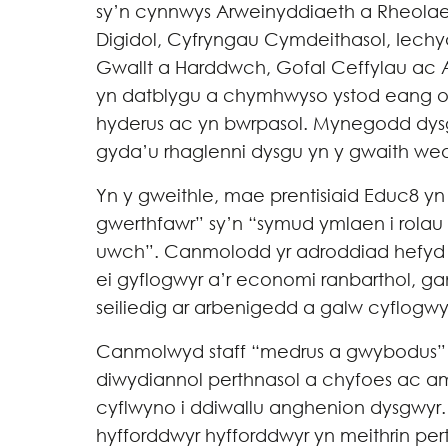
sy’n cynnwys Arweinyddiaeth a Rheola
Digidol, Cyfryngau Cymdeithasol, Iechy
Gwallt a Harddwch, Gofal Ceffylau ac 
yn datblygu a chymhwyso ystod eang o 
hyderus ac yn bwrpasol. Mynegodd dys
gyda’u rhaglenni dysgu yn y gwaith wedi
Yn y gweithle, mae prentisiaid Educ8 yn
gwerthfawr” sy’n “symud ymlaen i rolau 
uwch”. Canmolodd yr adroddiad hefyd 
ei gyflogwyr a’r economi ranbarthol, g
seiliedig ar arbenigedd a galw cyflogwy
Canmolwyd staff “medrus a gwybodus” 
diwydiannol perthnasol a chyfoes ac a
cyflwyno i ddiwallu anghenion dysgwyr
hyfforddwyr hyfforddwyr yn meithrin pe