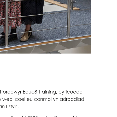
forddwyr Educ8 Training, cyfleoedd
hle wedi cael eu canmol yn adroddiad
n Estyn.