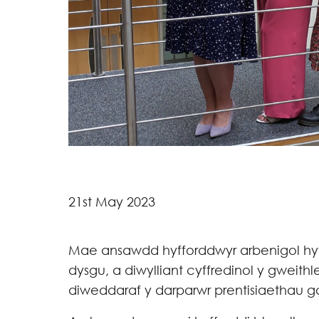
21st May 2023
Mae ansawdd hyfforddwyr arbenigol hyf
dysgu, a diwylliant cyffredinol y gweit
diweddaraf y darparwr prentisiaethau ga