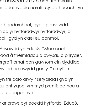
 ar ddiwedd 2022 o dan fframwaith
gan ddefnyddio naratif cyfoethocach, yn
ynod gadarnhaol, gydag ansawdd
ad yr hyfforddwyr hyfforddwyr, a
obl i gyd yn cael eu canmol.
Ansawdd yn Educ8: “Mae cael
 dod â theimladau o bwysau a phryder.
argraff arnaf pan gawsom ein dyddiad
gwyliad ac awydd gan y tîm cyfan.
treiddio drwy’r sefydliad i gyd yn
hau anhygoel ym myd prentisiaethau a
e i arddangos hyn.”
 ar draws cyfleoedd hyfforddi Educ8,