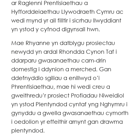
ar Raglenni Prentisiaethau a
Hyfforddeiaethau Llywodraeth Cymru ac
wedi mynd yr ail filltir i sicrhau llwyddiant
yn ystod y cyfnod digynsail hwn.
Mae Rhyanne yn datblygu prosiectau
newydd yn ardal Rhondda Cynon Taf i
ddarparu gwasanaethau cam-drin
domestig i ddynion a merched. Gan
ddefnyddio sgiliau a enillwyd o’i
Phrentisiaethau, mae hi wedi creu a
gweithredu’r prosiect Profiadau Niweidiol
yn ystod Plentyndod cyntaf yng Nghymru i
gynyddu a gwella gwasanaethau cymorth
i oedolion yr effeithir arnynt gan drawma
plentyndod.