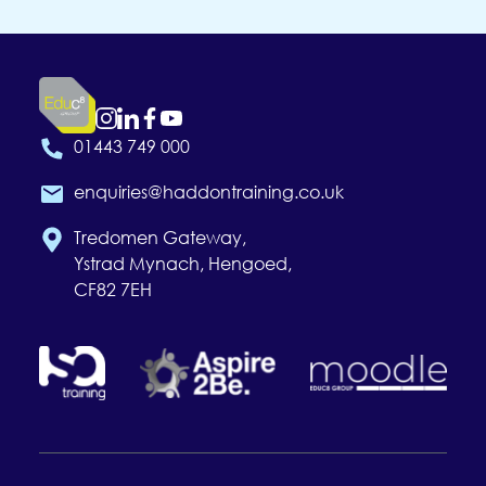
01443 749 000
enquiries@haddontraining.co.uk
Tredomen Gateway,
Ystrad Mynach, Hengoed,
CF82 7EH