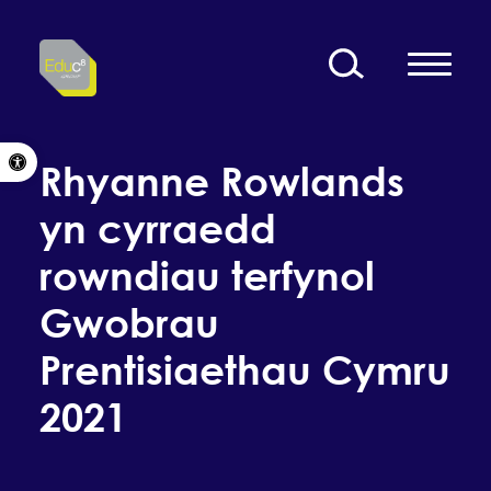
Skip to content
Open toolbar
Rhyanne Rowlands
yn cyrraedd
rowndiau terfynol
Gwobrau
Prentisiaethau Cymru
2021