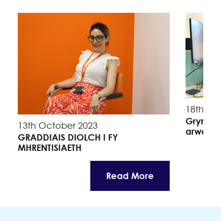
18th Se
Grymuso
13th October 2023
arweinw
GRADDIAIS DIOLCH I FY
MHRENTISIAETH
Read More