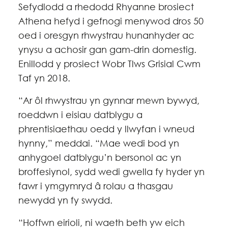
Sefydlodd a rhedodd Rhyanne brosiect
Athena hefyd i gefnogi menywod dros 50
oed i oresgyn rhwystrau hunanhyder ac
ynysu a achosir gan gam-drin domestig.
Enillodd y prosiect Wobr Tlws Grisial Cwm
Taf yn 2018.
“Ar ôl rhwystrau yn gynnar mewn bywyd,
roeddwn i eisiau datblygu a
phrentisiaethau oedd y llwyfan i wneud
hynny,” meddai. “Mae wedi bod yn
anhygoel datblygu’n bersonol ac yn
broffesiynol, sydd wedi gwella fy hyder yn
fawr i ymgymryd â rolau a thasgau
newydd yn fy swydd.
“Hoffwn eirioli, ni waeth beth yw eich