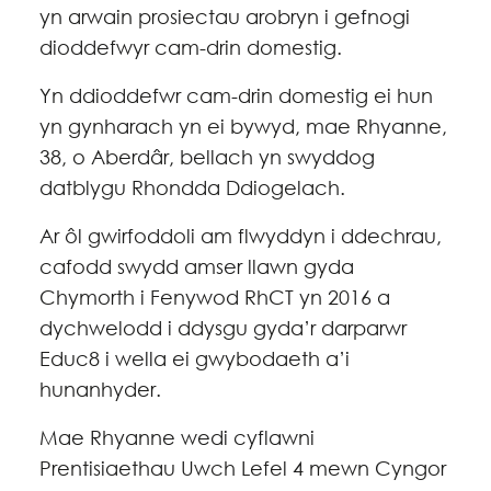
yn arwain prosiectau arobryn i gefnogi
dioddefwyr cam-drin domestig.
Yn ddioddefwr cam-drin domestig ei hun
yn gynharach yn ei bywyd, mae Rhyanne,
38, o Aberdâr, bellach yn swyddog
datblygu Rhondda Ddiogelach.
Ar ôl gwirfoddoli am flwyddyn i ddechrau,
cafodd swydd amser llawn gyda
Chymorth i Fenywod RhCT yn 2016 a
dychwelodd i ddysgu gyda’r darparwr
Educ8 i wella ei gwybodaeth a’i
hunanhyder.
Mae Rhyanne wedi cyflawni
Prentisiaethau Uwch Lefel 4 mewn Cyngor