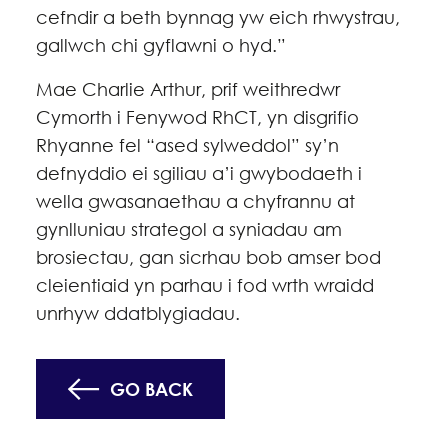
cefndir a beth bynnag yw eich rhwystrau,
gallwch chi gyflawni o hyd.”
Mae Charlie Arthur, prif weithredwr
Cymorth i Fenywod RhCT, yn disgrifio
Rhyanne fel “ased sylweddol” sy’n
defnyddio ei sgiliau a’i gwybodaeth i
wella gwasanaethau a chyfrannu at
gynlluniau strategol a syniadau am
brosiectau, gan sicrhau bob amser bod
cleientiaid yn parhau i fod wrth wraidd
unrhyw ddatblygiadau.
GO BACK